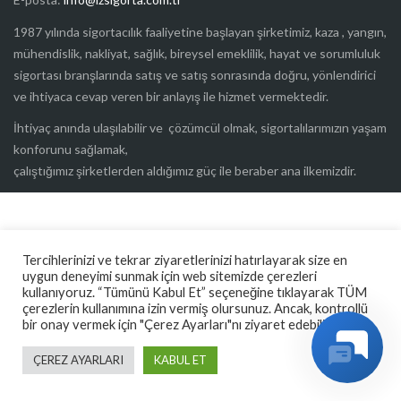
1987 yılında sigortacılık faaliyetine başlayan şirketimiz, kaza , yangın,
mühendislik, nakliyat, sağlık, bireysel emeklilik, hayat ve sorumluluk
sigortası branşlarında satış ve satış sonrasında doğru, yönlendirici
ve ihtiyaca cevap veren bir anlayış ile hizmet vermektedir.
İhtiyaç anında ulaşılabilir ve çözümcül olmak, sigortalılarımızın yaşam
konforunu sağlamak,
çalıştığımız şirketlerden aldığımız güç ile beraber ana ilkemizdir.
Tercihlerinizi ve tekrar ziyaretlerinizi hatırlayarak size en
uygun deneyimi sunmak için web sitemizde çerezleri
kullanıyoruz. “Tümünü Kabul Et” seçeneğine tıklayarak TÜM
çerezlerin kullanımına izin vermiş olursunuz. Ancak, kontrollü
bir onay vermek için "Çerez Ayarları"nı ziyaret edebilirsiniz.
ÇEREZ AYARLARI
KABUL ET