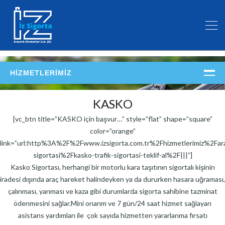
HIZMETLERIMIZ
ARAÇ SİGORTASI
KASKO
Trafik Sigortası
[vc_btn title=”KASKO için başvur…” style=”flat” shape=”square”
Kasko
color=”orange”
link=”url:http%3A%2F%2Fwww.izsigorta.com.tr%2Fhizmetlerimiz%2Far
KONUT SIGORTASI
sigortasi%2Fkasko-trafik-sigortasi-teklif-al%2F|||”]
Konut paket sigortası
Kasko Sigortası, herhangi bir motorlu kara taşıtının sigortalı kişinin
iradesi dışında araç hareket halindeyken ya da dururken hasara uğraması,
Site / apartman yönetimi ortak alan paket sigortası
çalınması, yanması ve kaza gibi durumlarda sigorta sahibine tazminat
Zorunlu deprem sigortası
ödenmesini sağlar.Mini onarım ve 7 gün/24 saat hizmet sağlayan
SAĞLIK SIGORTASI
asistans yardımları ile çok sayıda hizmetten yararlanma fırsatı