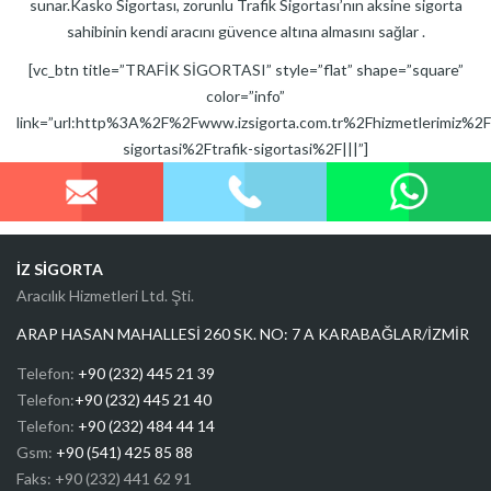
sunar.Kasko Sigortası, zorunlu Trafik Sigortası’nın aksine sigorta
Bireysel sağlık sigortası
sahibinin kendi aracını güvence altına almasını sağlar .
Tamamlayıcı sağlık sigortası
[vc_btn title=”TRAFİK SİGORTASI” style=”flat” shape=”square”
Yabancı uyruklular sağlık sigortası
color=”info”
SEYEHAT VE FERDI KAZA
link=”url:http%3A%2F%2Fwww.izsigorta.com.tr%2Fhizmetlerimiz%2F
sigortasi%2Ftrafik-sigortasi%2F|||”]
Yurtdışı seyahat sigortası
Ferdi kaza sigortası
İŞYERI
Kobi paket sigortası
İZ SİGORTA
Aracılık Hizmetleri Ltd. Şti.
İşyeri paket sigortası
ARAP HASAN MAHALLESİ 260 SK. NO: 7 A KARABAĞLAR/İZMİR
Site / Apartman Yönetimi Ortak Alan Paket Sigortası
BİREYSEL EMEKLİLİK VE HAYAT SİGORTASI
Telefon:
+90 (232) 445 21 39
Telefon:
+90 (232) 445 21 40
Bireysel emeklilik
Telefon:
+90 (232) 484 44 14
Tam kapsamlı Hayat sigortası
Gsm:
+90 (541) 425 85 88
Faks: +90 (232) 441 62 91
Kadına özel kritik hastalık sigortası